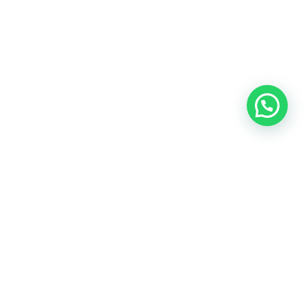
UNIFICACIÓN DEL TONO
ÍNTIMO, CON RESULTADOS
VISIBLES Y SEGUROS
Un tratamiento íntimo pensado para realzar tu belleza
natural. La
despigmentación vulvovaginal
consiste en la