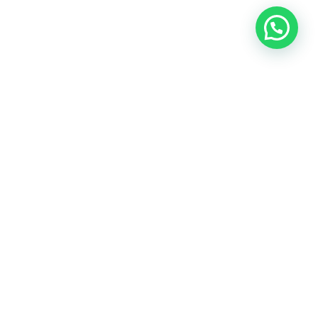
MODELA TU NARIZ EN
UNOS MINUTOS SIN
CIRUGÍA
La
rinomodelación
es un tratamiento no quirúrgico que
utiliza rellenos dérmicos, como el ácido hialurónico, para
modificar la forma de la nariz sin necesidad de cirugía
invasiva. Este procedimiento permite corregir pequeñas
imperfecciones, como la reducción de jorobas nasales, la
mejora de la simetría o la redefinición del perfil nasal,
logrando un aspecto más armónico y equilibrado. La